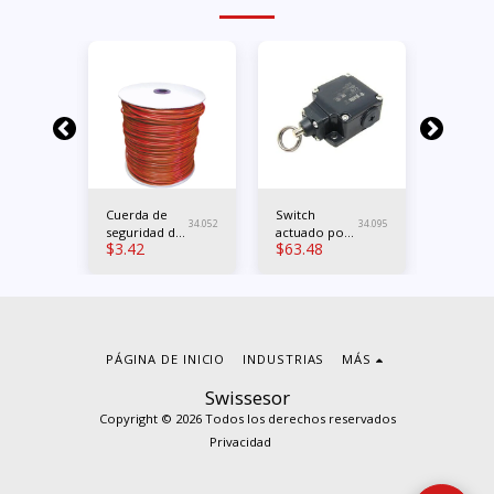
Fuera de
Cuerda de
Switch
Módulo
34.055
34.052
34.095
seguridad de
actuado por
"Paro
$
3.42
$
63.48
$
196.0
a"
acero
cable
emerge
O
Contact
2xNO PL
Cat.3
PÁGINA DE INICIO
INDUSTRIAS
MÁS
Swissesor
Copyright © 2026 Todos los derechos reservados
Privacidad