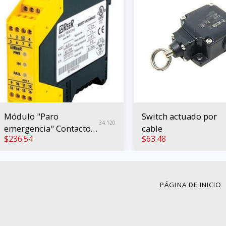
Módulo "Paro
Switch actuado por
34.120
emergencia" Contactos
cable
$
236.54
$
63.48
3x NO 1x NC PL e Cat.4
PÁGINA DE INICIO