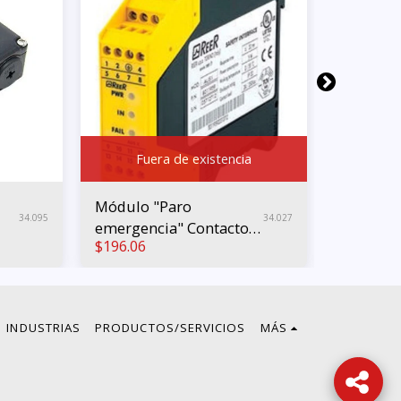
Fuera de existencia
Módulo "Paro
Soporte 
34.095
34.027
emergencia" Contactos
rodillo 
$
196.06
$
22.76
2xNO PL e Cat.3
INDUSTRIAS
PRODUCTOS/SERVICIOS
MÁS