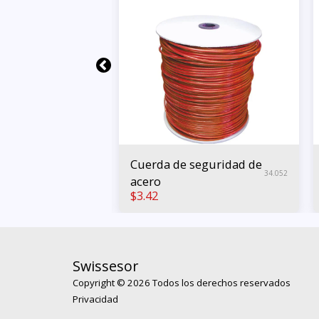
ro
Cuerda de seguridad de
34.055
34.052
a" OSSD
acero
$
3.42
at.4
Swissesor
Copyright © 2026 Todos los derechos reservados
Privacidad