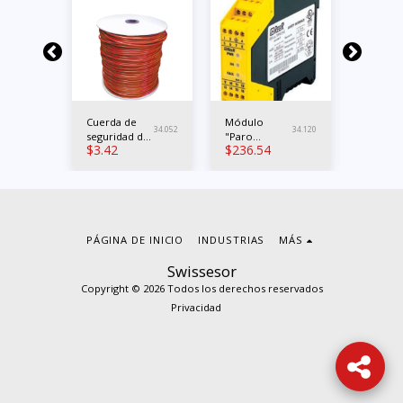
Cuerda de
Módulo
Switch
34.055
34.052
34.120
seguridad de
"Paro
actuado
$
3.42
$
236.54
$
63.48
a"
acero
emergencia"
cable
O
Contactos 3x
NO 1x NC PL
e Cat.4
PÁGINA DE INICIO
INDUSTRIAS
MÁS
Swissesor
Copyright © 2026 Todos los derechos reservados
Privacidad