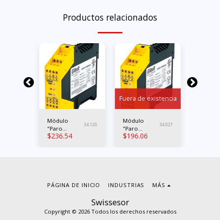
Productos relacionados
Fuera de existencia
Módulo
Módulo
Lave lib
34.055
34.120
34.027
"Paro
"Paro
para sw
$
236.54
$
196.06
$
10.96
a"
emergencia"
emergencia"
de segu
O
Contactos 3x
Contactos
con bl
NO 1x NC PL
2xNO PL e
e Cat.4
Cat.3
PÁGINA DE INICIO
INDUSTRIAS
MÁS
Swissesor
Copyright © 2026 Todos los derechos reservados