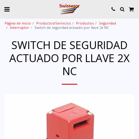
Página de inicio
Productos/Servicios
Productos
Seguridad
Interruptor
Switch de seguridad actuado por llave 2x NC
SWITCH DE SEGURIDAD
ACTUADO POR LLAVE 2X
NC