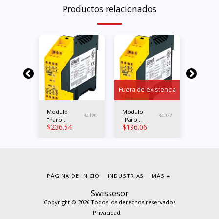
Productos relacionados
Fuera de existencia
ple
Módulo
Módulo
Módulo
34.042
34.120
34.027
"Paro
"Paro
"Paro
$
236.54
$
196.06
$
197.1
emergencia"
emergencia"
emerge
Contactos 3x
Contactos
OSSD 2
NO 1x NC PL
2xNO PL e
PL e Cat
e Cat.4
Cat.3
PÁGINA DE INICIO
INDUSTRIAS
MÁS
Swissesor
Copyright © 2026 Todos los derechos reservados
Privacidad