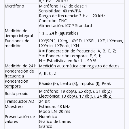
6,3 Hz ... 20 kHz
Micrófono
Micrófono 1/2" de clase 1
Sensibilidad: 40 mV/PA
Rango de frecuencia: 3 Hz ... 20 kHz
Conexión: TNC
Alimentación: ICCP Standard
Medición de
1 s ... 24 h (ajustable)
tiempo integral
Funciones de
LXY(SPL), LXeq, LXYSD, LXSEL, LXE, LXYmax,
medición
LXYmin, LXPeak, LXN.
X = Ponderación de frecuencia: A, B, C, Z;
Y = Ponderación temporal: F, S, I;
N = Estadística en % : 1 ... 99 %
Medición de 24 h
Medición automática con registro de datos
Ponderación de
A, B, C, Z
frecuencia
Ponderación
Rápido (F), Lento (S), Impulso (I), Peak
temporal
Micrófono: 19 db(A), 25 db(C), 31 db(Z)
Ruido propio
Electrónica: 13 db(A), 17 db(C), 24 db(Z)
Transductor AD
24 Bit
Muestreo
Estándar: 48 kHz
Modo LN: 20 ms
Presentación de
Numérico
valores
Gráfico de barras
Gráfico