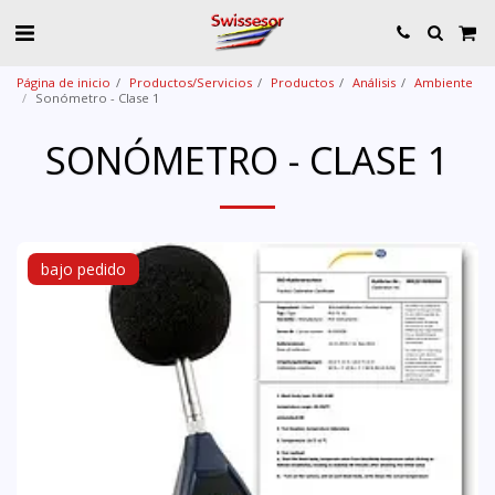
Página de inicio
Productos/Servicios
Productos
Análisis
Ambiente
Sonómetro - Clase 1
SONÓMETRO - CLASE 1
bajo pedido