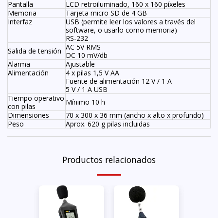
Pantalla
LCD retroiluminado, 160 x 160 píxeles
Memoria
Tarjeta micro SD de 4 GB
Interfaz
USB (permite leer los valores a través del
software, o usarlo como memoria)
RS-232
AC 5V RMS
Salida de tensión
DC 10 mV/db
Alarma
Ajustable
Alimentación
4 x pilas 1,5 V AA
Fuente de alimentación 12 V / 1 A
5 V / 1 A USB
Tiempo operativo
Mínimo 10 h
con pilas
Dimensiones
70 x 300 x 36 mm (ancho x alto x profundo)
Peso
Aprox. 620 g pilas incluidas
Productos relacionados