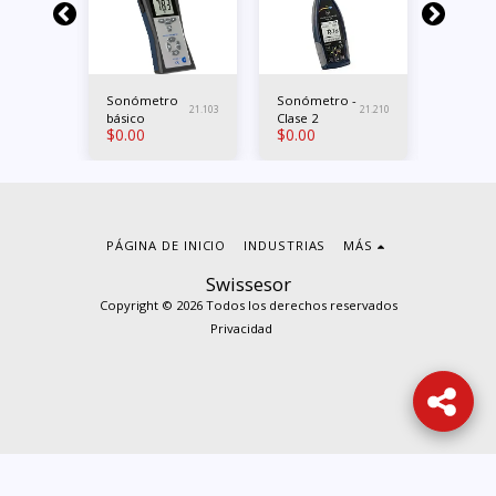
 -
Sonómetro
Sonómetro -
Luxómet
21.213
21.103
21.210
básico
Clase 2
Clase A
$
0.00
$
0.00
$
0.00
PÁGINA DE INICIO
INDUSTRIAS
MÁS
Swissesor
Copyright © 2026 Todos los derechos reservados
Privacidad