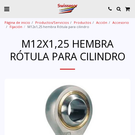
Página de inicio
Productos/Servicios
Productos
Acción
Accesorio
Fijación
M12x1,25 hembra Rótula para cilindro
M12X1,25 HEMBRA
RÓTULA PARA CILINDRO