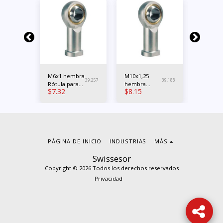
M6x1 hembra
M10x1,25
M16x1,5
39.409
39.257
39.188
Rótula para
hembra
hembra
$
7.32
$
8.15
$
11.91
a
cilindro
Rótula para
Rótula 
cilindro
cilindro
PÁGINA DE INICIO
INDUSTRIAS
MÁS
Swissesor
Copyright © 2026 Todos los derechos reservados
Privacidad