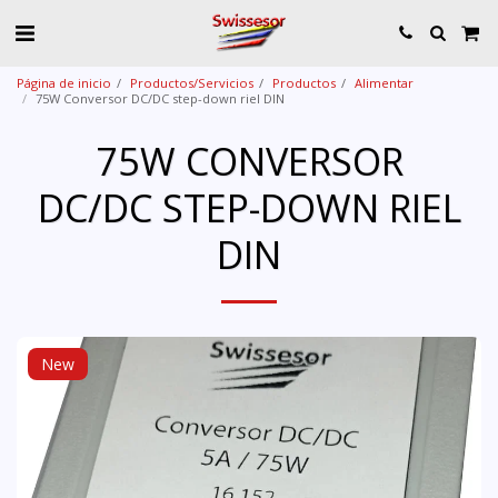
Página de inicio
Productos/Servicios
Productos
Alimentar
75W Conversor DC/DC step-down riel DIN
75W CONVERSOR
DC/DC STEP-DOWN RIEL
DIN
New