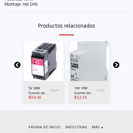
Montaje: riel DIN
Productos relacionados
5V 20W
10V 10W
24V 240
16.087
16.017
16.033
Fuente de
Fuente de
Fuente 
$
94.36
$
53.16
$
393.0
poder DC
poder DC
poder 
con
con
con
ión
alimentación
alimentación
aliment
iel
mono-fásico
mono-fásico
tri-fásic
riel DIN
riel DIN
DIN
PÁGINA DE INICIO
INDUSTRIAS
MÁS