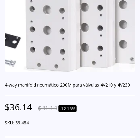
4-way manifold neumático 200M para válvulas 4V210 y 4V230
$
36.14
$
41.14
-12.15%
SKU:
39.484