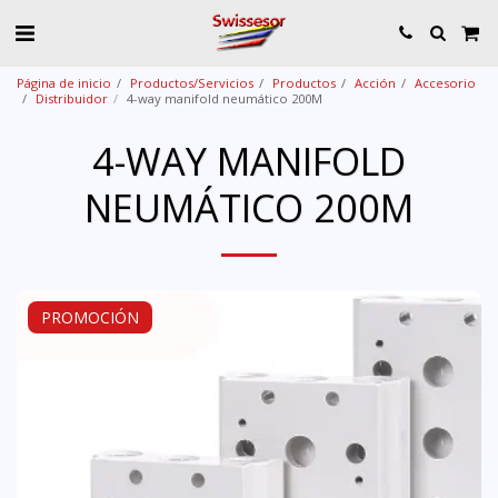
Página de inicio
Productos/Servicios
Productos
Acción
Accesorio
Distribuidor
4-way manifold neumático 200M
4-WAY MANIFOLD
NEUMÁTICO 200M
PROMOCIÓN