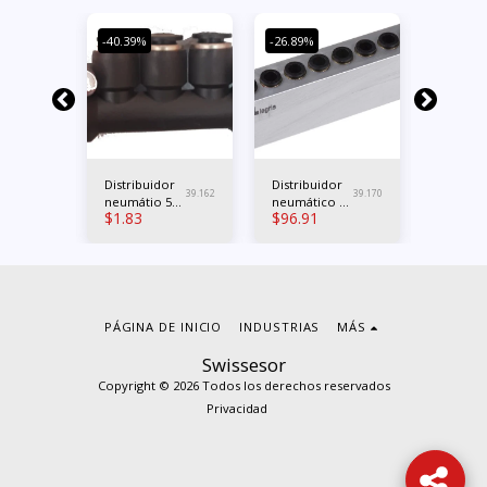
-40.39%
-26.89%
-13.39%
Distribuidor
Distribuidor
3-way
39.483
39.162
39.170
neumátio 5
neumático 9
manifol
$
1.83
$
96.91
$
32.35
o
tomas push-
tomas
neumát
in 2x 10mm
200M
3x 6mm
PÁGINA DE INICIO
INDUSTRIAS
MÁS
Swissesor
Copyright © 2026 Todos los derechos reservados
Privacidad